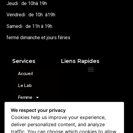
Jeudi : de 10hà 19h
Vendredi : de 10h à19h
Samedi : de 11h à 19h
fermé dimanche et jours féries
Services
Liens Rapides
Accueil
Conditions générales de ventes
Politique de retours et remboursements
Le Lab
Femme
Homme
We respect your privacy
Cookies help us improve your experience,
Accessoires
deliver personalized content, and analyze
traffic. You can choose which cookies to allow
Triathlon