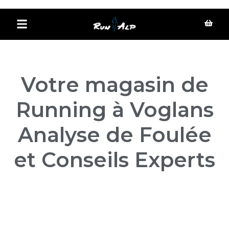
Aller au
contenu
principal
Votre magasin de
Running à Voglans
Analyse de Foulée
et Conseils Experts
Parce qu’on ne court pas en magasin
comme on court sur route et sur les
sentiers. Découvrez votre vraie