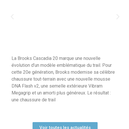
La Brooks Cascadia 20 marque une nouvelle
évolution d’un modèle emblématique du trail. Pour
cette 20e génération, Brooks modernise sa célèbre
chaussure tout-terrain avec une nouvelle mousse
DNA Flash v2, une semelle extérieure Vibram
Megagrip et un amorti plus généreux. Le résultat :
une chaussure de trail
Trail de la cremaillerere
Voir toutes les actualités