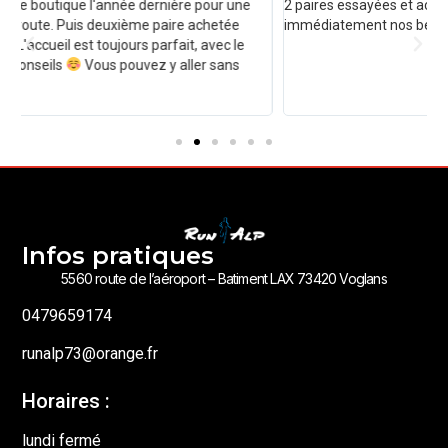
2 paires essayées et achetées ! Le vendeur comprend
1
immédiatement nos besoins. Merci beaucoup
p
d
l
Malpassant 2026
Infos pratiques
5560 route de l’aéroport – Batiment LAX 73420 Voglans
0479659174
runalp73@orange.fr
Horaires :
lundi fermé