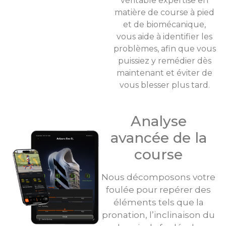
véritable expertise en
matière de course à pied
et de biomécanique,
vous aide à identifier les
problèmes, afin que vous
puissiez y remédier dès
maintenant et éviter de
vous blesser plus tard.
Analyse
avancée de la
course
Nous décomposons votre
foulée pour repérer des
éléments tels que la
pronation, l’inclinaison du