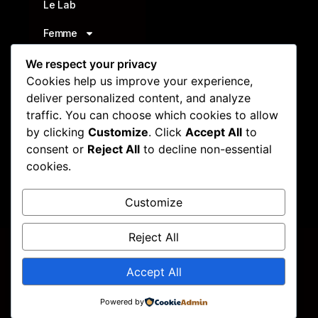
Le Lab
Femme
Homme
We respect your privacy
Cookies help us improve your experience,
Accessoires
deliver personalized content, and analyze
traffic. You can choose which cookies to allow
Triathlon
by clicking
Customize
. Click
Accept All
to
Nutrition
consent or
Reject All
to decline non-essential
cookies.
Carte-Cadeau
Customize
Voir le plan
d'accès
Reject All
©
RunAlp 2026. Tout droits réservés.
Accept All
Powered by