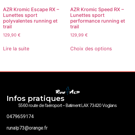
AZR Kromic Escape RX –
AZR Kromic Speed RX –
Lunettes sport
Lunettes sport
polyvalentes running et
performance running et
trail
trail
129,90
€
129,99
€
Lire la suite
Choix des options
Infos pratiques
5560 route de l’aéroport – Batiment LAX 73420 Voglans
0479659174
runalp73@orange.fr